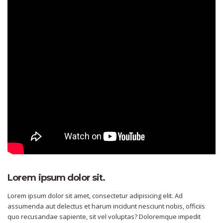
Lorem ipsum dolor sit.
Lorem ipsum dolor sit amet, consectetur adipisicing elit. Ad
assumenda aut delectus et harum incidunt nesciunt nobis, officiis
quo recusandae sapiente, sit vel voluptas? Doloremque impedit