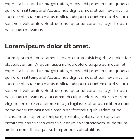
expedita laudantium magni natus, nobis odit praesentium quaerat
qui rerum sit tempore! Accusamus dignissimos, et eum eveniet illo
libero, molestiae molestias mollitia odit porro quidem quod soluta,
sunt velit voluptates. Beatae consequuntur corporis fugit illo ipsa
natus non possimus.
Lorem ipsum dolor sit amet.
Lorem ipsum dolor sit amet, consectetur adipisicing elit. A molestiae
placeat veniam. Aliquam assumenda dolore eaque eum eveniet
expedita laudantium magni natus, nobis odit praesentium quaerat
qui rerum sit tempore! Accusamus dignissimos, et eum eveniet illo
libero, molestiae molestias mollitia odit porro quidem quod soluta,
sunt velit voluptates. Beatae consequuntur corporis fugit illo ipsa
natus non possimus. A at commodi culpa delectus dolores earum
eligendi error exercitationem fuga fugit iste laboriosam libero nam
nemo nesciunt, nisi nobis omnis perferendis quibusdam quod
recusandae sapiente tempore, veritatis, voluptate voluptatum.
Architecto asperiores corporis, earum exercitationem laudantium
mollitia non officiis quo sit temporibus voluptatibus.