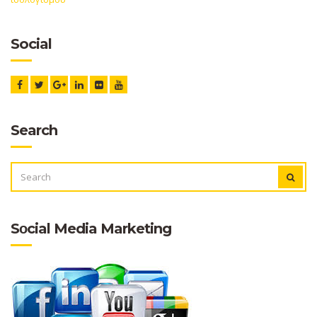
Social
Search
SEARCH
SEAR
FOR:
Sοcial Media Marketing