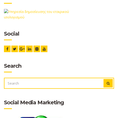
Social
Search
SEARCH
SEAR
FOR:
Sοcial Media Marketing