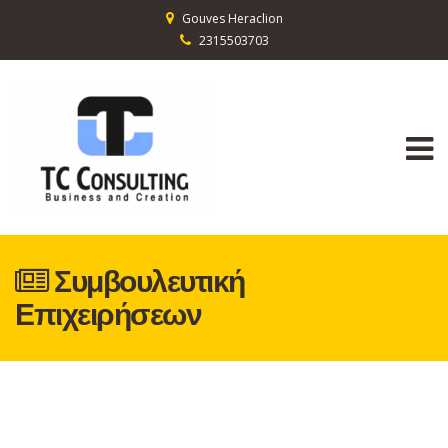
Gouves Heraclion
2315503703
Συμβουλευτική
Επιχειρήσεων