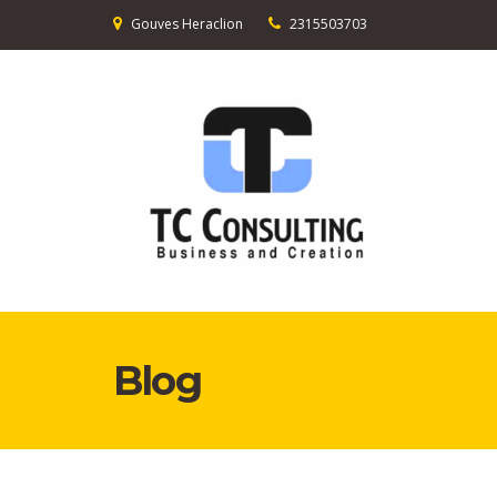
Gouves Heraclion
2315503703
Blog