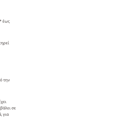
* έως
τηρεί
ό την
έχει
οβάλει σε
, για