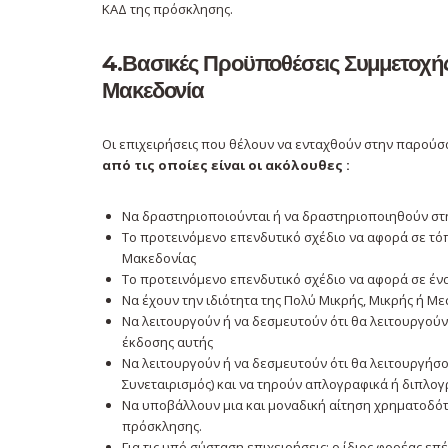
ΚΑΔ της πρόσκλησης.
4.Βασικές Προϋποθέσεις Συμμετοχή
Μακεδονία
Οι επιχειρήσεις που θέλουν να ενταχθούν στην παρού
από τις οποίες είναι οι ακόλουθες :
Να δραστηριοποιούνται ή να δραστηριοποιηθούν στη
Το προτεινόμενο επενδυτικό σχέδιο να αφορά σε τόπ
Μακεδονίας
Το προτεινόμενο επενδυτικό σχέδιο να αφορά σε έν
Nα έχουν την ιδιότητα της Πολύ Μικρής, Μικρής ή Με
Nα λειτουργούν ή να δεσμευτούν ότι θα λειτουργούν
έκδοσης αυτής
Να λειτουργούν ή να δεσμευτούν ότι θα λειτουργήσουν
Συνεταιρισμός) και να τηρούν απλογραφικά ή διπλογρ
Να υποβάλλουν μια και μοναδική αίτηση χρηματοδότ
πρόσκλησης.
Για τις υπό σύσταση επιχειρήσεις: ο ίδιος φορέας επ