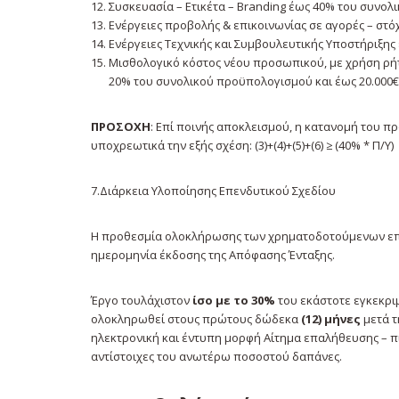
Συσκευασία – Ετικέτα – Branding έως 40% του συνο
Ενέργειες προβολής & επικοινωνίας σε αγορές – στ
Ενέργειες Τεχνικής και Συμβουλευτικής Υποστήριξης
Μισθολογικό κόστος νέου προσωπικού, με χρήση ρήτρ
20% του συνολικού προϋπολογισμού και έως 20.000€
ΠΡΟΣΟΧΗ
: Επί ποινής αποκλεισμού, η κατανομή του π
υποχρεωτικά την εξής σχέση: (3)+(4)+(5)+(6) ≥ (40% * Π/Υ)
7.Διάρκεια Υλοποίησης Επενδυτικού Σχεδίου
Η προθεσμία ολοκλήρωσης των χρηματοδοτούμενων επε
ημερομηνία έκδοσης της Απόφασης Ένταξης.
Έργο τουλάχιστον
ίσο με το 30%
του εκάστοτε εγκεκρι
ολοκληρωθεί στους πρώτους δώδεκα
(12) μήνες
μετά τ
ηλεκτρονική και έντυπη μορφή Αίτημα επαλήθευσης – πι
αντίστοιχες του ανωτέρω ποσοστού δαπάνες.