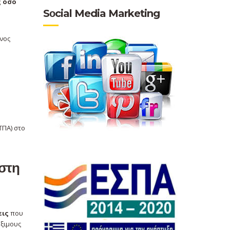
ς όσο
Sοcial Media Marketing
ονος
ΤΠΑ) στο
στη
εις
που
έξιμους