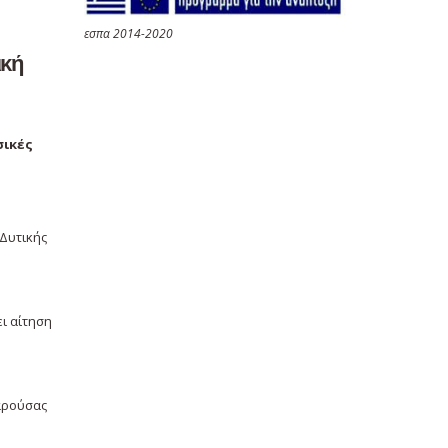
εσπα 2014-2020
ική
σικές
 Δυτικής
ι αίτηση
παρούσας