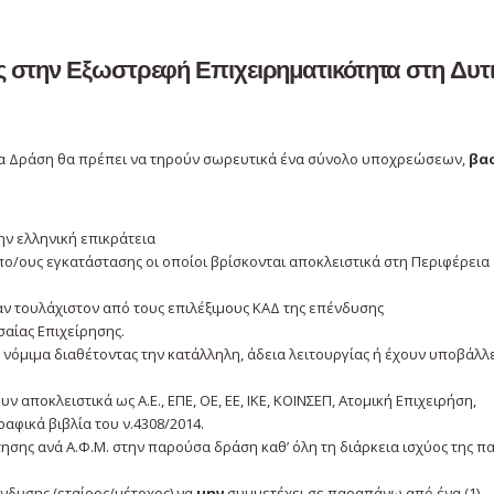
ς στην
Εξωστρεφή Επιχειρηματικότητα στη Δυτ
σα Δράση θα πρέπει να τηρούν σωρευτικά ένα σύνολο υποχρεώσεων,
βα
ν ελληνική επικράτεια
ο/ους εγκατάστασης οι οποίοι βρίσκονται αποκλειστικά στη Περιφέρεια
αν τουλάχιστον από τους επιλέξιμους ΚΑΔ της επένδυσης
σαίας Επιχείρησης.
 νόμιμα διαθέτοντας την κατάλληλη, άδεια λειτουργίας ή έχουν υποβάλλε
 αποκλειστικά ως Α.Ε., ΕΠΕ, ΟΕ, ΕΕ, ΙΚΕ, ΚΟΙΝΣΕΠ, Ατομική Επιχειρήση,
αφικά βιβλία του ν.4308/2014.
ησης ανά Α.Φ.Μ. στην παρούσα δράση καθ’ όλη τη διάρκεια ισχύος της 
ένδυσης (εταίρος/μέτοχος) να
μην
συμμετέχει σε παραπάνω από ένα (1)