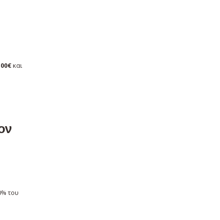
,00€
και
ον
0% του