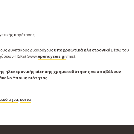
χετικής παράτασης.
ους Δυνητικούς Δικαιούχους
υποχρεωτικά ηλεκτρονικά
μέσω του
χύσεων (ΠΣΚΕ) (www.
ependyseis.gr
/mis).
της ηλεκτρονικής αίτησης χρηματοδότησης να υποβάλουν
Φάκελο Υποψηφιότητας.
τικότητα
,
εσπα